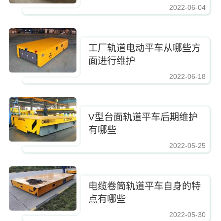
2022-06-04
工厂轨道电动平车从哪些方
面进行维护
2022-06-18
V型台面轨道平车后期维护
有哪些
2022-05-25
电缆卷筒轨道平车自身的特
点有哪些
2022-05-30