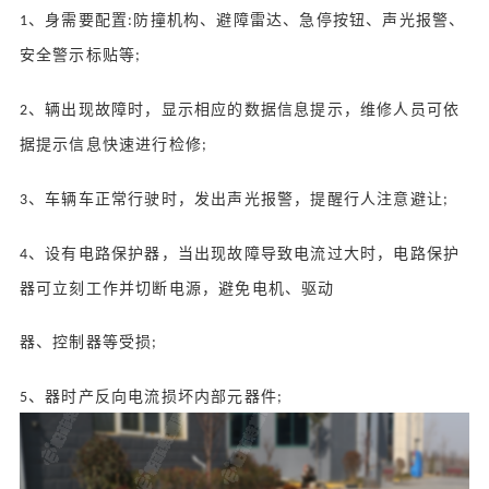
、身需要配置
防撞机构、避障雷达、急停按钮、声光报警、
1
:
安全警示标贴等
;
、辆出现故障时，显示相应的数据信息提示，维修人员可依
2
据提示信息快速进行检修
;
、车辆车正常行驶时，发出声光报警，提醒行人注意避让
3
;
、设有电路保护器，当出现故障导致电流过大时，电路保护
4
器可立刻工作并切断电源，避免电机、驱动
器、控制器等受损
;
、器时产反向电流损坏内部元器件
5
;