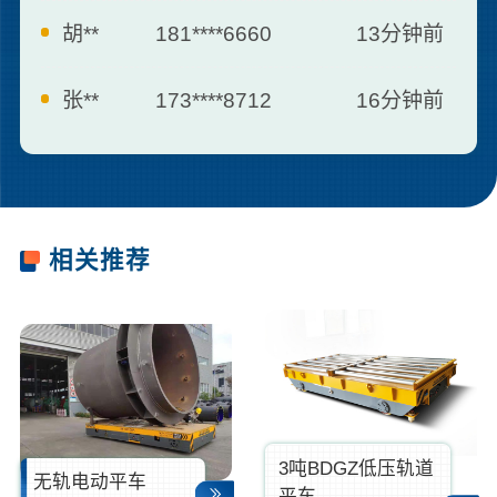
胡**
181****6660
13分钟前
张**
173****8712
16分钟前
罗**
187****0007
21分钟前
李*
138****2562
25分钟前
相关推荐
3吨BDGZ低压轨道
无轨电动平车
平车