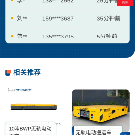
刘**
159****3687
35分钟前
曾**
135****3795
5分钟前
何**
139****2557
7分钟前
胡**
181****6660
13分钟前
相关推荐
10吨BWP无轨电动
无轨电动搬运车