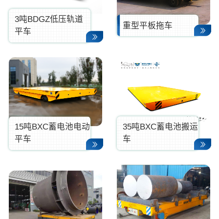
3吨BDGZ低压轨道
重型平板拖车
平车
15吨BXC蓄电池电动
35吨BXC蓄电池搬运
平车
车