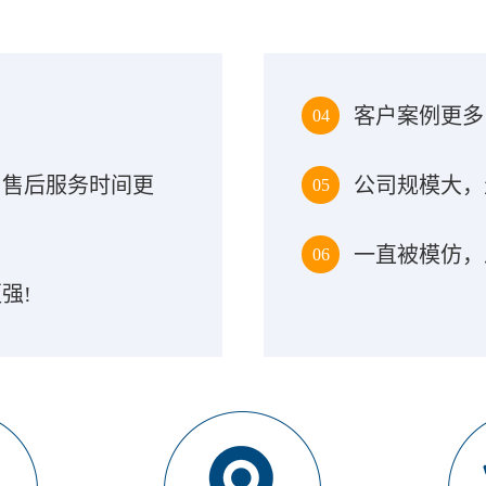
客户案例更多
04
！售后服务时间更
公司规模大，
05
一直被模仿，
06
强!