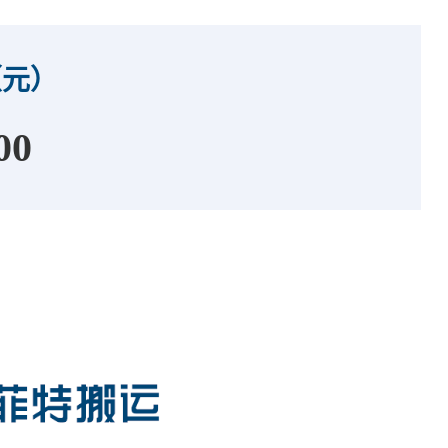
（元）
00